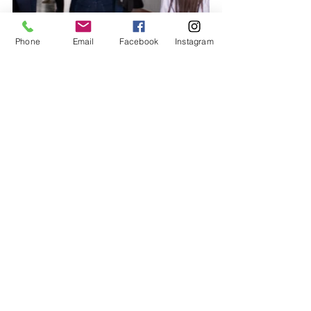
Phone
Email
Facebook
Instagram
El próximo fin de semana jugarán los 
equipos: Potros, Cinco estrellas, Dino 
lectores, Los trucas, Potrillos, 
Eclécticos, Los rompe libros, Los 
atrevidos, Rayos del meteoro, Las 
águilas, Cazadores de libros y Virus 
lector. 