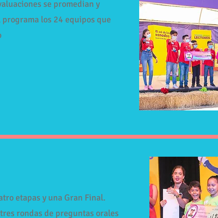
evaluaciones se promedian y
el programa los 24 equipos que
o
atro etapas y una Gran Final.
 tres rondas de preguntas orales