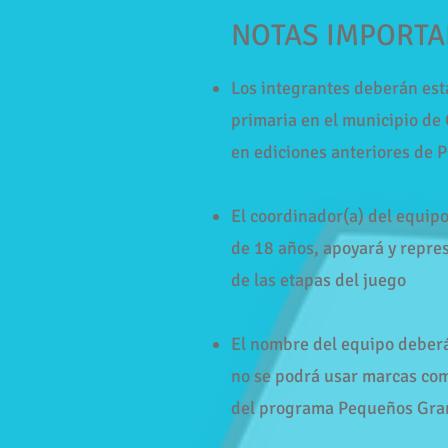
NOTAS IMPORTA
Los integrantes deberán est
primaria en el municipio de
en ediciones anteriores de 
El coordinador(a) del equip
de 18 años, apoyará y repre
de las etapas del juego
El nombre del equipo deberá 
no se podrá usar marcas com
del programa Pequeños Gra