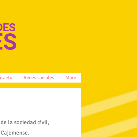
DES
ES
ntacto
Redes sociales
More
de la sociedad civil,
 Cajemense.