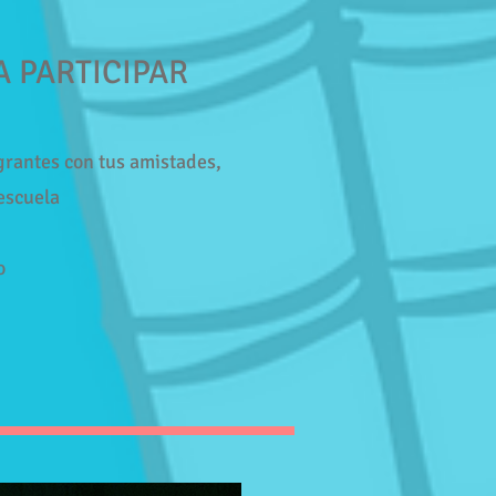
A PARTICIPAR
grantes con tus amistades,
escuela
o